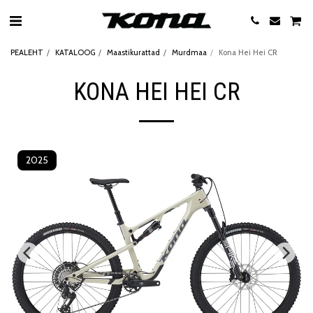
PEALEHT
KATALOOG
Maastikurattad
Murdmaa
Kona Hei Hei CR
KONA HEI HEI CR
2025