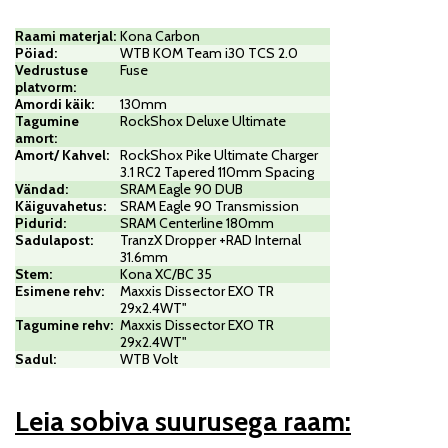
Raami materjal
:
Kona Carbon
Pöiad
:
WTB KOM Team i30 TCS 2.0
Vedrustuse
Fuse
platvorm
:
Amordi käik:
130mm
Tagumine
RockShox Deluxe Ultimate
amort
:
Amort/ Kahvel:
RockShox Pike Ultimate Charger
3.1 RC2 Tapered 110mm Spacing
Vändad:
SRAM Eagle 90 DUB
Käiguvahetus:
SRAM Eagle 90 Transmission
Pidurid
:
SRAM Centerline 180mm
Sadulapost
:
TranzX Dropper +RAD Internal
31.6mm
Stem
:
Kona XC/BC 35
Esimene rehv
:
Maxxis Dissector EXO TR
29x2.4WT"
Tagumine rehv
:
Maxxis Dissector EXO TR
29x2.4WT"
Sadul
:
WTB Volt
...................................
......................................................................
Leia sobiva suurusega raam: