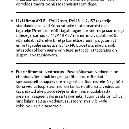
võrreldes traditsiooniliste rehvisüsteemidega.
12x148mm AXLE -
12x142mm, 12x148 ja 12x157 tagatelje
standardid pakuvad Kona ratturile kahte peamist eelist:
tagatelje 12mm läbimõõt tagab tagumise rummu ja raami jäiga
liidesega, samas kui 142/148 /157mm rummu välisläbimõõt
võimaldab rattarehvi kiiret ja korrektset raami paigutamist
enne tagatelje sisestamist. 12x148 Boost standard annab
ratastele rohkem ruumi kinnitusel ja tagab, et tagaratas on
jäigem ja vastupidavam.
Fuse sõltumatu vedrustus -
Fuse sõltumatu vedrustus on
ehitatud võimalikult kergeks ja tõhusaks, mõeldud
spetsiaalselt tänapäevase mägiratturi nõudmistele. Nagu kõik
Kona vedrustusplatvormid, on ka Fuse sõltumatu vedrustus
kavandatud ühe pöördetelje ümber, mis muudab ratta
paremini reageerivaks ja särtsakamaks. Tulemuseks on tõhus
ning külgmiselt jäik vedrustussüsteem, mis viib kaalu
kokkuhoiu uuele tasemele.