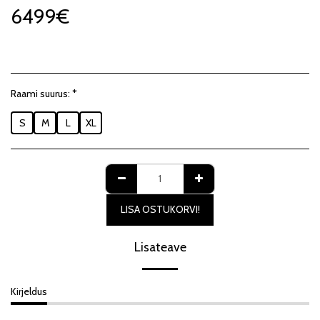
6499
€
Raami suurus:
*
S
M
L
XL
LISA OSTUKORVI!
Lisateave
Kirjeldus