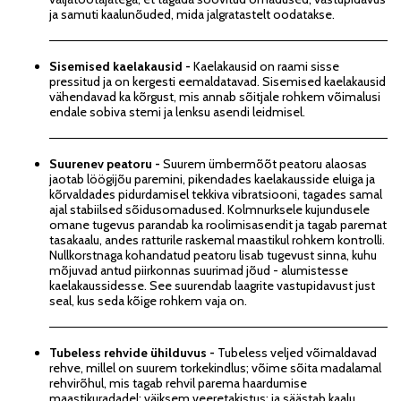
ja samuti kaalunõuded, mida jalgratastelt oodatakse.
Sisemised kaelakausid -
Kaelakausid on raami sisse
pressitud ja on kergesti eemaldatavad. Sisemised kaelakausid
vähendavad ka kõrgust, mis annab sõitjale rohkem võimalusi
endale sobiva stemi ja lenksu asendi leidmisel.
Suurenev peatoru -
Suurem ümbermõõt peatoru alaosas
jaotab löögijõu paremini, pikendades kaelakausside eluiga ja
kõrvaldades pidurdamisel tekkiva vibratsiooni, tagades samal
ajal stabiilsed sõidusomadused. Kolmnurksele kujundusele
omane tugevus parandab ka roolimisasendit ja tagab paremat
tasakaalu, andes ratturile raskemal maastikul rohkem kontrolli.
Nullkorstnaga kohandatud peatoru lisab tugevust sinna, kuhu
mõjuvad antud piirkonnas suurimad jõud - alumistesse
kaelakaussidesse. See suurendab laagrite vastupidavust just
seal, kus seda kõige rohkem vaja on.
Tubeless rehvide ühilduvus -
Tubeless veljed võimaldavad
rehve, millel on suurem torkekindlus; võime sõita madalamal
rehvirõhul, mis tagab rehvil parema haardumise
maastikuradadel; väiksem veeretakistus; ja säästab kaalu