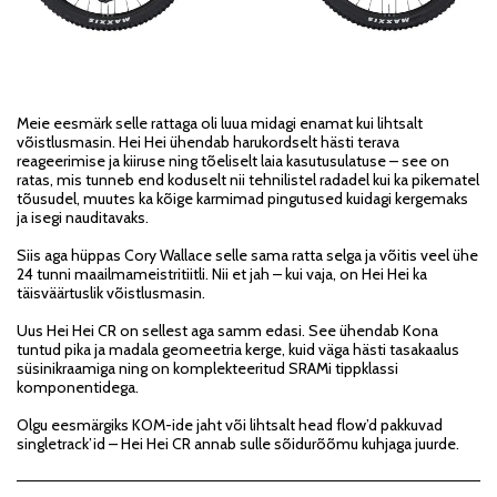
Meie eesmärk selle rattaga oli luua midagi enamat kui lihtsalt
võistlusmasin. Hei Hei ühendab harukordselt hästi terava
reageerimise ja kiiruse ning tõeliselt laia kasutusulatuse – see on
ratas, mis tunneb end koduselt nii tehnilistel radadel kui ka pikematel
tõusudel, muutes ka kõige karmimad pingutused kuidagi kergemaks
ja isegi nauditavaks.
Siis aga hüppas Cory Wallace selle sama ratta selga ja võitis veel ühe
24 tunni maailmameistritiitli. Nii et jah – kui vaja, on Hei Hei ka
täisväärtuslik võistlusmasin.
Uus Hei Hei CR on sellest aga samm edasi. See ühendab Kona
tuntud pika ja madala geomeetria kerge, kuid väga hästi tasakaalus
süsinikraamiga ning on komplekteeritud SRAMi tippklassi
komponentidega.
Olgu eesmärgiks KOM-ide jaht või lihtsalt head flow’d pakkuvad
singletrack’id – Hei Hei CR annab sulle sõidurõõmu kuhjaga juurde.