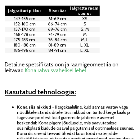
Jalgratta raami
Jalgratturi pikkus
Sisesäär
suurus
147-155 cm
61-69 cm
XS
152-160 cm
66-74 cm
S
157-170 cm
69-76 cm
S, M
168-178 cm
74-79 cm
M
175-183 cm
76-84 cm
M, L
180-188 cm
81-89 cm
L, XL
185-196 cm
84-91 cm
L, XL
...........................................
...........................
................................
Detailne spetsifikatsioon ja raamigeomeetria on
leitavad
Kona rahvusvahelisel lehel.
Kasutatud tehnoloogia:
Kona süsinikkiud -
Kergekaaluline, kuid samas vastav väga
nõudlikele standarditele. Süsinikkiud on tuntud kerge kaalu ja
tugevuse poolest, kuid grammide jahtimise asemel
keskendub Kona pigem jõudlusele, mis saavutatakse
süsinikplasti kiudude osaval paigutamisel optimaalses suunas.
Kona disainerid teevad tihedat koostööd materjalide
väljatöötajatega, et tagada soovitud omadused, vastupidavus